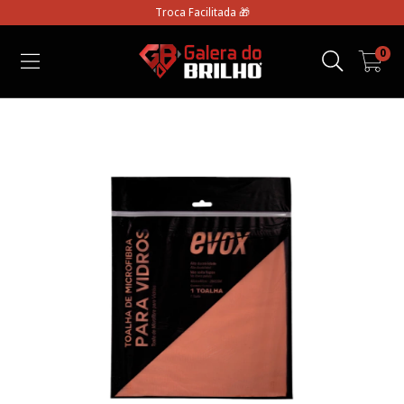
Troca Facilitada 🎁
0