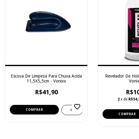
Escova De Limpeza Para Chuva Acida
Revelador De Hol
11,5X5,5cm - Vonixx
Vonix
R$41,90
R$10
2
x de
R$54,