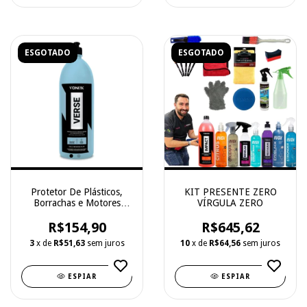
ESGOTADO
ESGOTADO
Protetor De Plásticos,
KIT PRESENTE ZERO
Borrachas e Motores
VÍRGULA ZERO
Concentrado Verse -
R$154,90
Vonixx - 1,5l
R$645,62
3
x de
R$51,63
sem juros
10
x de
R$64,56
sem juros
ESPIAR
ESPIAR