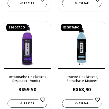
ESPIAR
ESPIAR
ESGOTADO
ESGOTADO
Restaurador De Plásticos
Protetor De Plásticos,
Restaurax - Vonixx -
Borrachas e Motores
500ml
Concentrado Verse -
R$59,50
Vonixx- 500ml
R$68,90
ESPIAR
ESPIAR