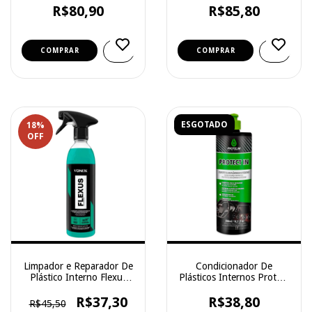
R$80,90
R$85,80
ESGOTADO
18
%
OFF
Limpador e Reparador De
Condicionador De
Plástico Interno Flexus
Plásticos Internos Protect
500ml - Vonixx
In - Protelim - 500ml
R$37,30
R$38,80
R$45,50