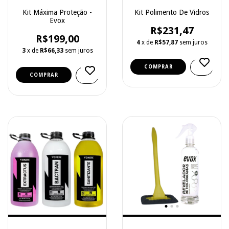
Kit Máxima Proteção -
Kit Polimento De Vidros
Evox
R$231,47
R$199,00
4
x de
R$57,87
sem juros
3
x de
R$66,33
sem juros