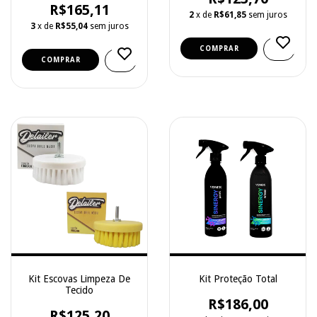
R$165,11
2
x de
R$61,85
sem juros
3
x de
R$55,04
sem juros
Kit Escovas Limpeza De
Kit Proteção Total
Tecido
R$186,00
R$125,20