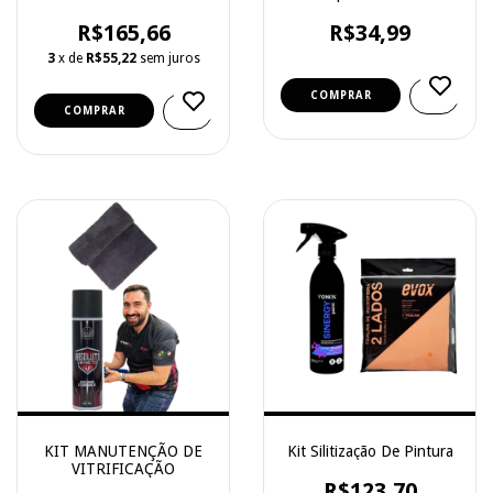
1,0mm Kit c/ 6 un -
R$165,66
R$34,99
Guarany
3
x de
R$55,22
sem juros
KIT MANUTENÇÃO DE
Kit Silitização De Pintura
VITRIFICAÇÃO
R$123,70