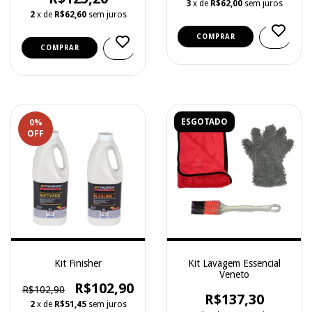
3
x de
R$62,00
sem juros
2
x de
R$62,60
sem juros
ESGOTADO
0
%
OFF
Kit Finisher
Kit Lavagem Essencial
Veneto
R$102,90
R$102,90
R$137,30
2
x de
R$51,45
sem juros