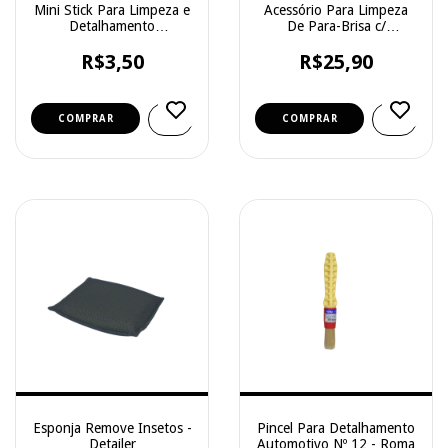
Mini Stick Para Limpeza e
Acessório Para Limpeza
Detalhamento
De Para-Brisa c/
Automotivo - Tipo 3 -
Microfibra - Detailer
Médio - Vonixx
R$3,50
R$25,90
Esponja Remove Insetos -
Pincel Para Detalhamento
Detailer
Automotivo Nº 12 - Roma