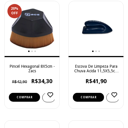
20
%
OFF
Pincel Hexagonal 8X5cm -
Escova De Limpeza Para
Zacs
Chuva Acida 11,5X5,5cm
- Vonixx
R$34,30
R$41,90
R$42,90