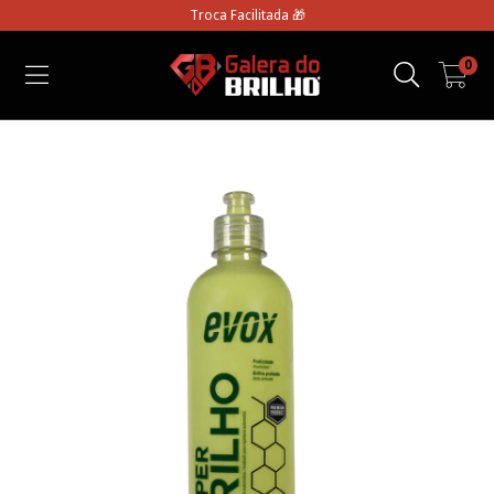
Troca Facilitada 🎁
0