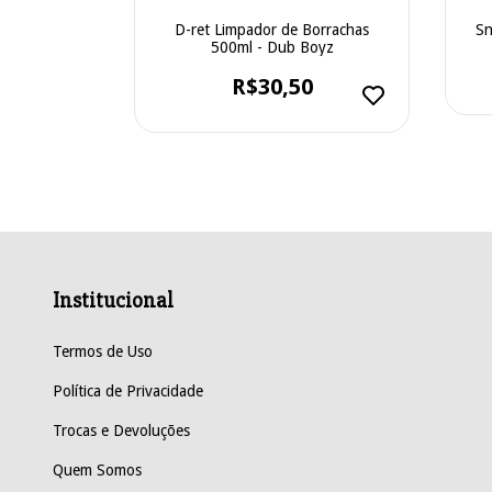
PWR 5120 5"
D-ret Limpador de Borrachas
Sn
v - Sigma
500ml - Dub Boyz
0
R$30,50
m juros
Institucional
Termos de Uso
Política de Privacidade
Trocas e Devoluções
Quem Somos