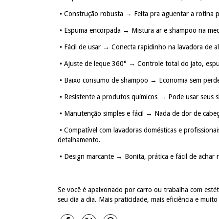
•
Construção robusta → Feita pra aguentar a rotina 
•
Espuma encorpada → Mistura ar e shampoo na medida
•
Fácil de usar → Conecta rapidinho na lavadora de a
•
Ajuste de leque 360° → Controle total do jato, esp
•
Baixo consumo de shampoo → Economia sem perde
•
Resistente a produtos químicos → Pode usar seus
•
Manutenção simples e fácil → Nada de dor de cabeça
•
Compatível com lavadoras domésticas e profissiona
detalhamento.
•
Design marcante → Bonita, prática e fácil de achar
Se você é apaixonado por carro ou trabalha com estéti
seu dia a dia. Mais praticidade, mais eficiência e muito