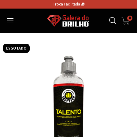
Troca Facilitada 🎁
0
ESGOTADO