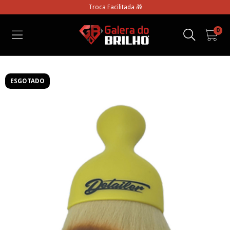
Troca Facilitada 🎁
0
ESGOTADO